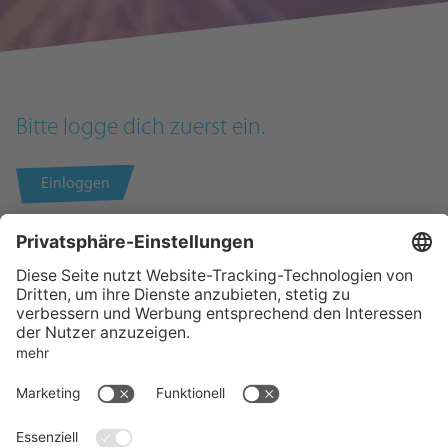
Bitte logge dich zuerst ein.
Einloggen
KONTAKT
SUPPORT
RECHTLICHES