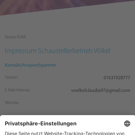
Nutzer-ID:
68
Impressum
Schaustellerbetrieb Völkel
Kontakt/Ansprechpartner
Telefon:
01631928777
E-Mail-Adresse:
voelkelclaudia97@gmail.com
Website: