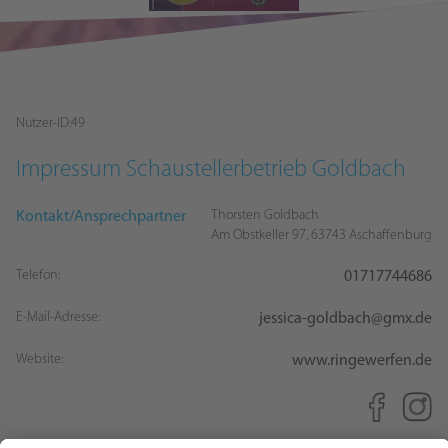
Nutzer-ID:
49
Impressum
Schaustellerbetrieb Goldbach
Thorsten Goldbach
Kontakt/Ansprechpartner
Am Obstkeller 97, 63743 Aschaffenburg
Telefon:
01717744686
E-Mail-Adresse:
jessica-goldbach@gmx.de
Website:
www.ringewerfen.de