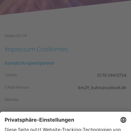
Nutzer-ID:
124
Impressum
Coolkirmes
Kontakt/Ansprechpartner
Telefon:
0176 54410754
E-Mail-Adresse:
km29_kuhn@outlook.de
Website: