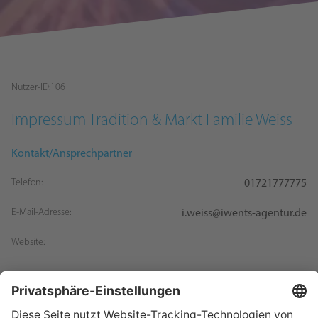
Nutzer-ID:
106
Impressum
Tradition & Markt Familie Weiss
Kontakt/Ansprechpartner
Telefon:
01721777775
E-Mail-Adresse:
i.weiss@iwents-agentur.de
Website: