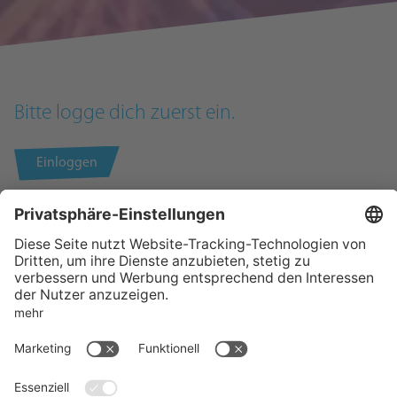
Bitte logge dich zuerst ein.
Einloggen
KONTAKT
SUPPORT
RECHTLICHES